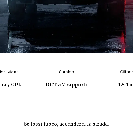
izzazione
Cambio
Cilind
na / GPL
DCT a 7 rapporti
1.5 T
Se fossi fuoco, accenderei la strada.