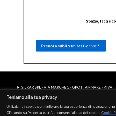
Spazio, tech e co
Prenota subito un test-drive!!!
SILKAR SRL - VIA MARCHE 1 - GROTTAMMARE - P.IVA
02367160443
Teniamo alla tua privacy
© 2026 Silkar | Powered by Minimalist Blog WordPress
Theme
Utilizziamo i cookie per migliorare la tua esperienza di navigazione, pr
Cliccando su "Accetta tutto", acconsenti all'uso dei cookie.
Cookie P