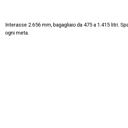
180 CV e 300 Nm di coppia, cambio 7 DCT, modalità Spor
stesso fuoco.