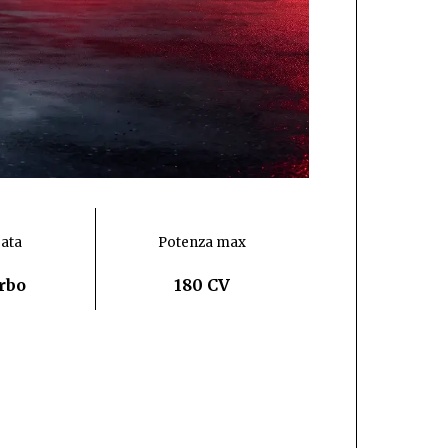
rata
Potenza max
urbo
180 CV